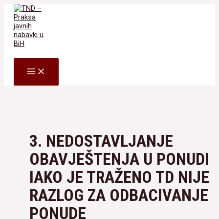
Skip
to
content
Search
MAIN
MENU
3. NEDOSTAVLJANJE
OBAVJEŠTENJA U PONUDI
IAKO JE TRAŽENO TD NIJE
RAZLOG ZA ODBACIVANJE
PONUDE