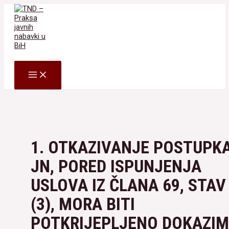
Skip
to
content
Search
MAIN
MENU
1. OTKAZIVANJE POSTUPK
JN, PORED ISPUNJENJA
USLOVA IZ ČLANA 69, STAV
(3), MORA BITI
POTKRIJEPLJENO DOKAZI