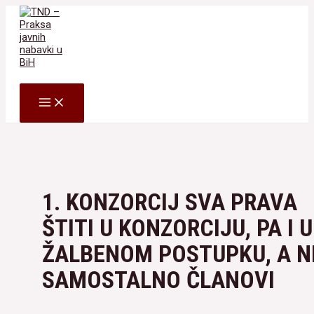
Skip
to
content
Search
MAIN
MENU
1. KONZORCIJ SVA PRAVA
ŠTITI U KONZORCIJU, PA I U
ŽALBENOM POSTUPKU, A N
SAMOSTALNO ČLANOVI