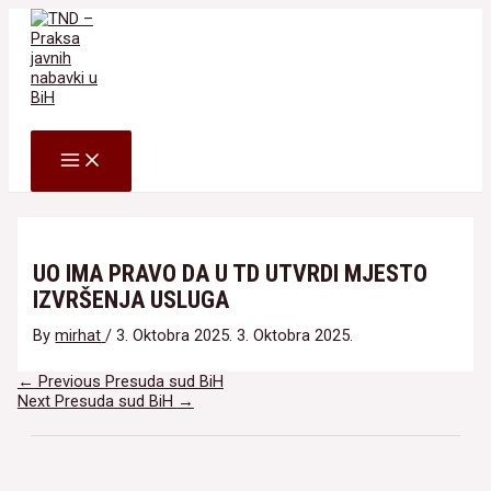
Skip
to
content
Search
MAIN
MENU
UO IMA PRAVO DA U TD UTVRDI MJESTO
IZVRŠENJA USLUGA
By
mirhat
/
3. Oktobra 2025.
3. Oktobra 2025.
Navigacija
←
Previous Presuda sud BiH
članaka
Next Presuda sud BiH
→