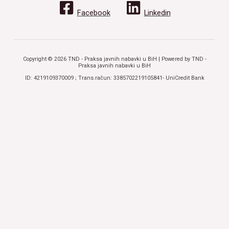
Facebook
Linkedin
Copyright © 2026 TND - Praksa javnih nabavki u BiH | Powered by TND -
Praksa javnih nabavki u BiH
ID: 4219109370009 ; Trans.račun: 3385702219105841- UniCredit Bank