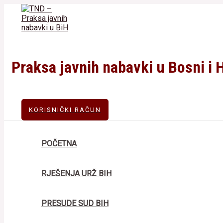
Skip
to
content
Praksa javnih nabavki u Bosni i 
KORISNIČKI RAČUN
POČETNA
RJEŠENJA URŽ BIH
PRESUDE SUD BIH