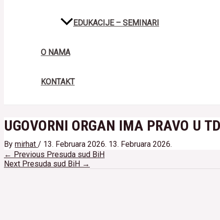
EDUKACIJE – SEMINARI
O NAMA
KONTAKT
UGOVORNI ORGAN IMA PRAVO U T
By
mirhat
/
13. Februara 2026.
13. Februara 2026.
Navigacija
←
Previous Presuda sud BiH
članaka
Next Presuda sud BiH
→