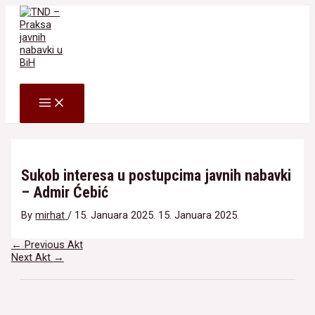
Skip
to
content
Search
MAIN
MENU
Sukob interesa u postupcima javnih nabavki
– Admir Ćebić
By
mirhat
/
15. Januara 2025.
15. Januara 2025.
Navigacija
←
Previous Akt
članaka
Next Akt
→