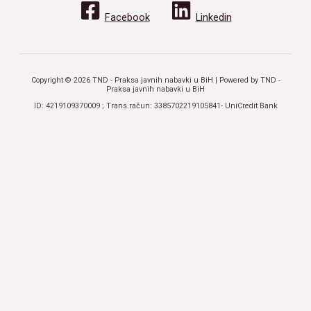
Facebook
Linkedin
Copyright © 2026 TND - Praksa javnih nabavki u BiH | Powered by TND -
Praksa javnih nabavki u BiH
ID: 4219109370009 ; Trans.račun: 3385702219105841- UniCredit Bank