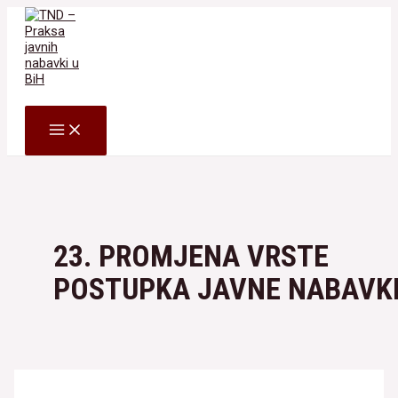
Skip
to
content
Search
MAIN
MENU
23. PROMJENA VRSTE
POSTUPKA JAVNE NABAVK