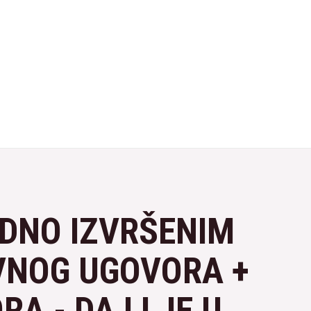
EDNO IZVRŠENIM
VNOG UGOVORA +
A - DA LI JE U