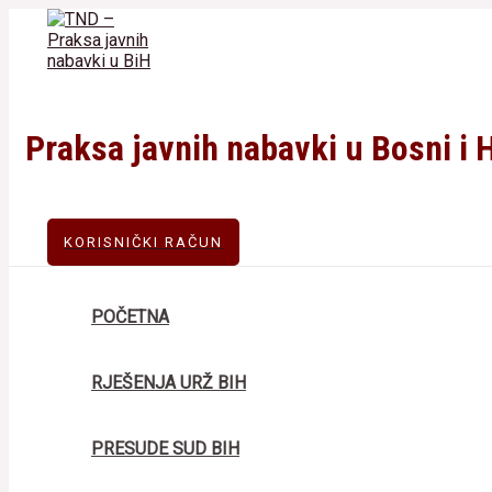
Skip
to
content
Praksa javnih nabavki u Bosni i 
KORISNIČKI RAČUN
POČETNA
RJEŠENJA URŽ BIH
PRESUDE SUD BIH