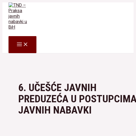
Skip
to
content
Search
MAIN
MENU
6. UČEŠĆE JAVNIH
PREDUZEĆA U POSTUPCIM
JAVNIH NABAVKI