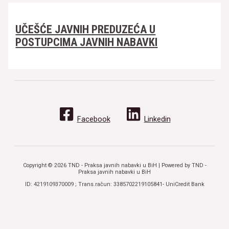
UČEŠĆE JAVNIH PREDUZEĆA U
POSTUPCIMA JAVNIH NABAVKI
Facebook
Linkedin
Copyright © 2026 TND - Praksa javnih nabavki u BiH | Powered by TND -
Praksa javnih nabavki u BiH
ID: 4219109370009 ; Trans.račun: 3385702219105841- UniCredit Bank