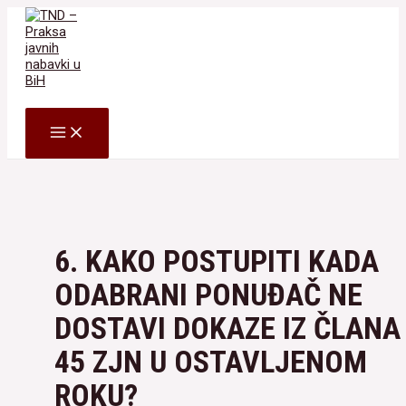
Skip
to
content
Search
MAIN
MENU
6. KAKO POSTUPITI KADA
ODABRANI PONUĐAČ NE
DOSTAVI DOKAZE IZ ČLANA
45 ZJN U OSTAVLJENOM
ROKU?