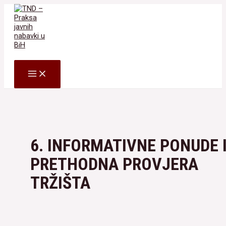
Skip
to
content
Search
MAIN
MENU
6. INFORMATIVNE PONUDE 
PRETHODNA PROVJERA
TRŽIŠTA