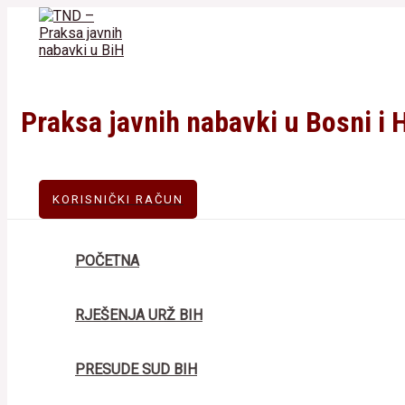
Skip
to
content
Praksa javnih nabavki u Bosni i 
KORISNIČKI RAČUN
POČETNA
RJEŠENJA URŽ BIH
PRESUDE SUD BIH