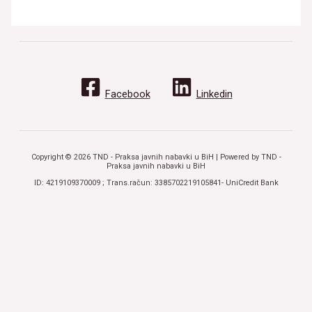
Facebook
Linkedin
Copyright © 2026 TND - Praksa javnih nabavki u BiH | Powered by TND -
Praksa javnih nabavki u BiH
ID: 4219109370009 ; Trans.račun: 3385702219105841- UniCredit Bank