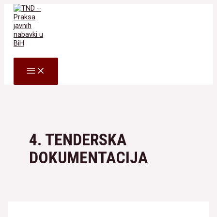
Skip
to
content
Search
MAIN
MENU
4. TENDERSKA
DOKUMENTACIJA