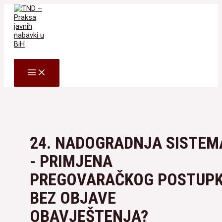
Skip
to
content
Search
MAIN
MENU
24. NADOGRADNJA SISTEM
- PRIMJENA
PREGOVARAČKOG POSTUP
BEZ OBJAVE
OBAVJEŠTENJA?