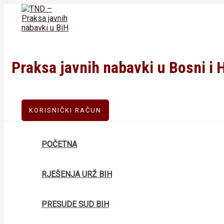
Skip
to
content
Praksa javnih nabavki u Bosni i 
KORISNIČKI RAČUN
POČETNA
RJEŠENJA URŽ BIH
PRESUDE SUD BIH