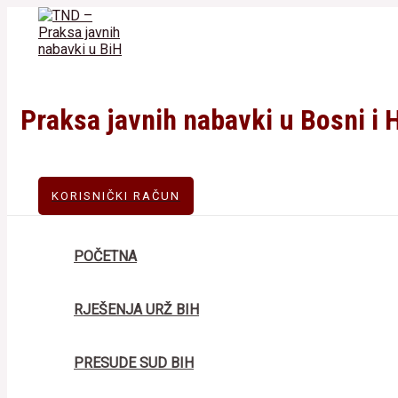
Skip
to
content
Praksa javnih nabavki u Bosni i 
KORISNIČKI RAČUN
POČETNA
RJEŠENJA URŽ BIH
PRESUDE SUD BIH