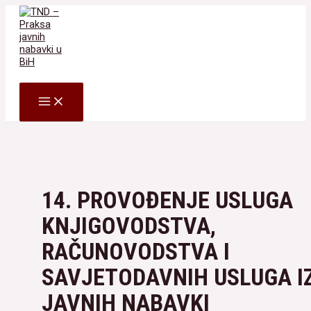
Skip
to
content
Search
MAIN
MENU
14. PROVOĐENJE USLUGA
KNJIGOVODSTVA,
RAČUNOVODSTVA I
SAVJETODAVNIH USLUGA I
JAVNIH NABAVKI