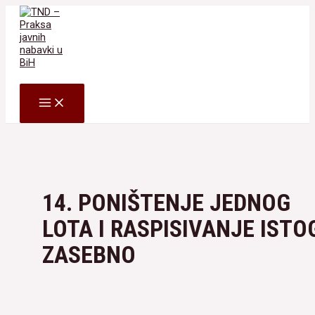
Skip
to
content
Search
MAIN
MENU
14. PONIŠTENJE JEDNOG
LOTA I RASPISIVANJE ISTO
ZASEBNO