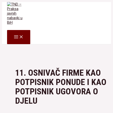
Skip
to
content
Search
MAIN
MENU
11. OSNIVAČ FIRME KAO
POTPISNIK PONUDE I KAO
POTPISNIK UGOVORA O
DJELU