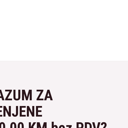
RAZUM ZA
ENJENE
0,00 KM bez PDV?