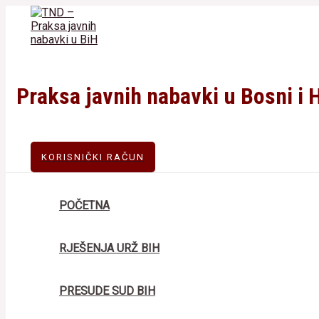
Skip
to
content
Praksa javnih nabavki u Bosni i 
KORISNIČKI RAČUN
POČETNA
RJEŠENJA URŽ BIH
PRESUDE SUD BIH