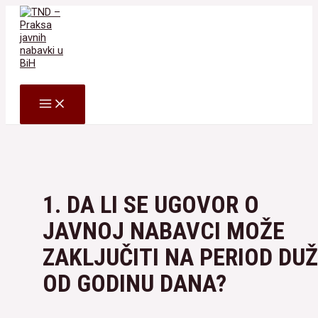
Skip
to
content
Search
MAIN
MENU
1. DA LI SE UGOVOR O
JAVNOJ NABAVCI MOŽE
ZAKLJUČITI NA PERIOD DUŽ
OD GODINU DANA?