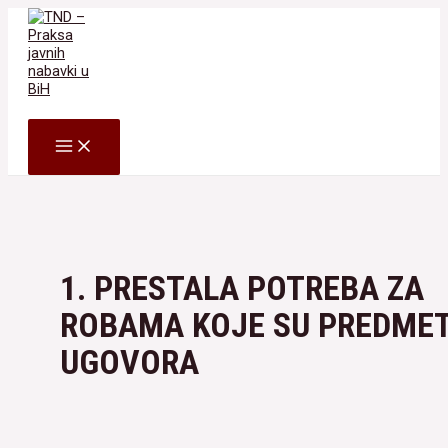
Skip
to
content
Search
MAIN
MENU
1. PRESTALA POTREBA ZA
ROBAMA KOJE SU PREDME
UGOVORA