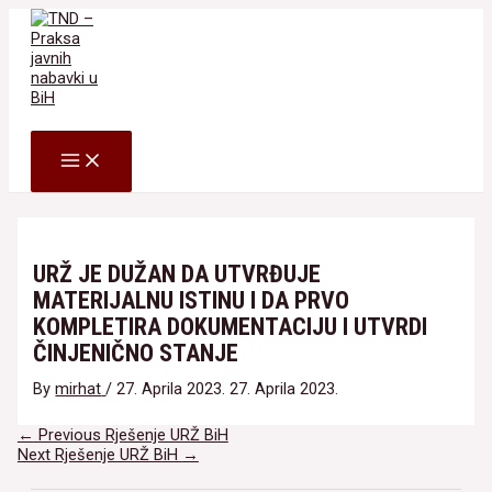
Skip
to
content
Search
MAIN
MENU
URŽ JE DUŽAN DA UTVRĐUJE
MATERIJALNU ISTINU I DA PRVO
KOMPLETIRA DOKUMENTACIJU I UTVRDI
ČINJENIČNO STANJE
By
mirhat
/
27. Aprila 2023.
27. Aprila 2023.
Navigacija
←
Previous Rješenje URŽ BiH
članaka
Next Rješenje URŽ BiH
→