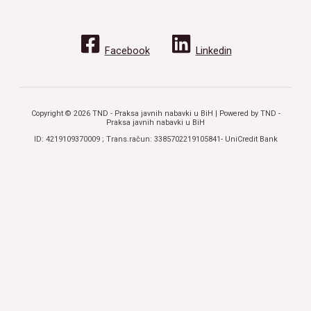
Facebook
Linkedin
Copyright © 2026 TND - Praksa javnih nabavki u BiH | Powered by TND -
Praksa javnih nabavki u BiH
ID: 4219109370009 ; Trans.račun: 3385702219105841- UniCredit Bank