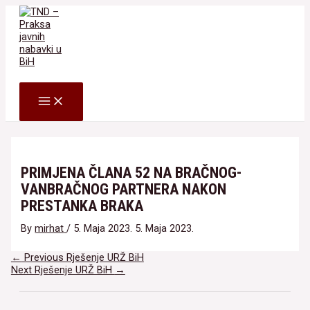
Skip
to
content
Search
MAIN
MENU
PRIMJENA ČLANA 52 NA BRAČNOG-
VANBRAČNOG PARTNERA NAKON
PRESTANKA BRAKA
By
mirhat
/
5. Maja 2023.
5. Maja 2023.
Navigacija
←
Previous Rješenje URŽ BiH
članaka
Next Rješenje URŽ BiH
→