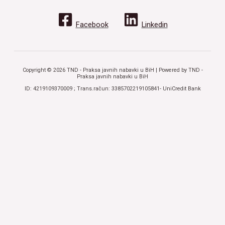
Facebook
Linkedin
Copyright © 2026 TND - Praksa javnih nabavki u BiH | Powered by TND -
Praksa javnih nabavki u BiH
ID: 4219109370009 ; Trans.račun: 3385702219105841- UniCredit Bank