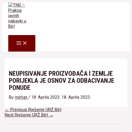
Skip
to
content
Search
MAIN
MENU
NEUPISIVANJE PROIZVOĐAČA I ZEMLJE
PORIJEKLA JE OSNOV ZA ODBACIVANJE
PONUDE
By
mirhat
/
18. Aprila 2023.
18. Aprila 2023.
Navigacija
←
Previous Rješenje URŽ BiH
članaka
Next Rješenje URŽ BiH
→