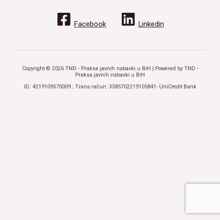
Facebook
Linkedin
Copyright © 2026 TND - Praksa javnih nabavki u BiH | Powered by TND -
Praksa javnih nabavki u BiH
ID: 4219109370009 ; Trans.račun: 3385702219105841- UniCredit Bank