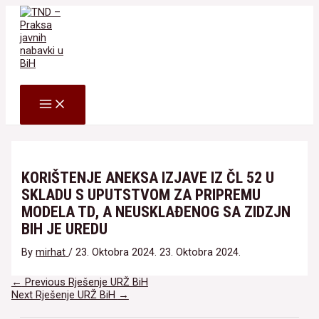
Skip
to
content
Search
MAIN
MENU
KORIŠTENJE ANEKSA IZJAVE IZ ČL 52 U
SKLADU S UPUTSTVOM ZA PRIPREMU
MODELA TD, A NEUSKLAĐENOG SA ZIDZJN
BIH JE UREDU
By
mirhat
/
23. Oktobra 2024.
23. Oktobra 2024.
Navigacija
←
Previous Rješenje URŽ BiH
članaka
Next Rješenje URŽ BiH
→