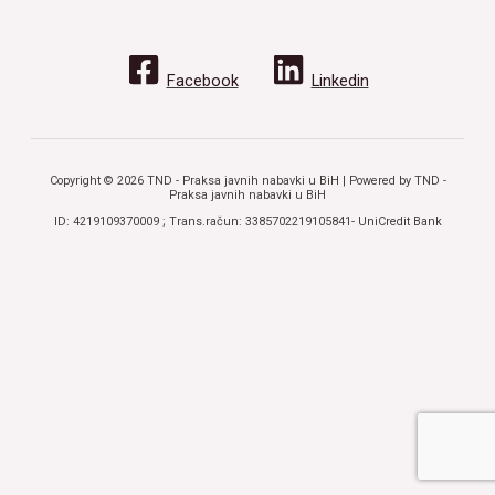
Facebook
Linkedin
Copyright © 2026 TND - Praksa javnih nabavki u BiH | Powered by TND -
Praksa javnih nabavki u BiH
ID: 4219109370009 ; Trans.račun: 3385702219105841- UniCredit Bank