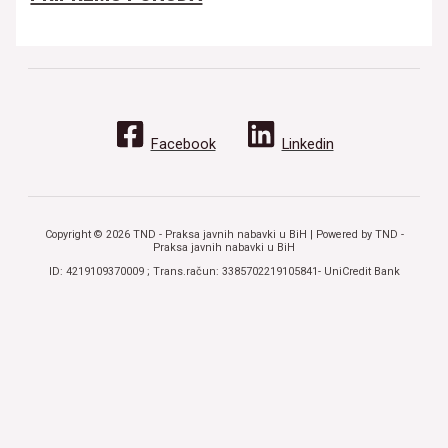
Facebook
Linkedin
Copyright © 2026 TND - Praksa javnih nabavki u BiH | Powered by TND -
Praksa javnih nabavki u BiH
ID: 4219109370009 ; Trans.račun: 3385702219105841- UniCredit Bank