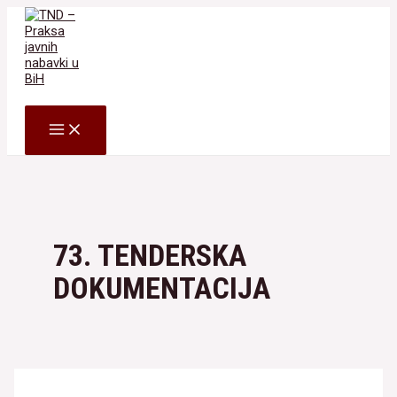
Skip
to
content
Search
MAIN
MENU
73. TENDERSKA
DOKUMENTACIJA