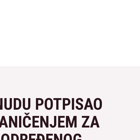
ONUDU POTPISAO
RANIČENJEM ZA
O ODREĐENOG