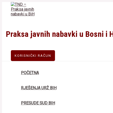
Skip
to
content
Praksa javnih nabavki u Bosni i 
KORISNIČKI RAČUN
POČETNA
RJEŠENJA URŽ BIH
PRESUDE SUD BIH