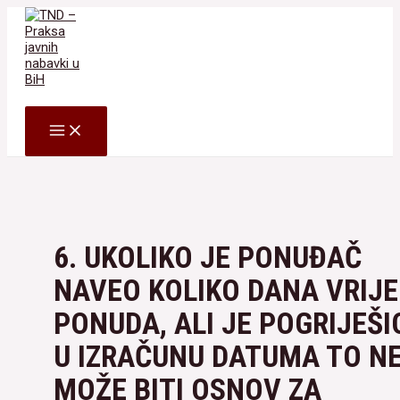
Skip
to
content
Search
MAIN
MENU
6. UKOLIKO JE PONUĐAČ
NAVEO KOLIKO DANA VRIJE
PONUDA, ALI JE POGRIJEŠI
U IZRAČUNU DATUMA TO N
MOŽE BITI OSNOV ZA