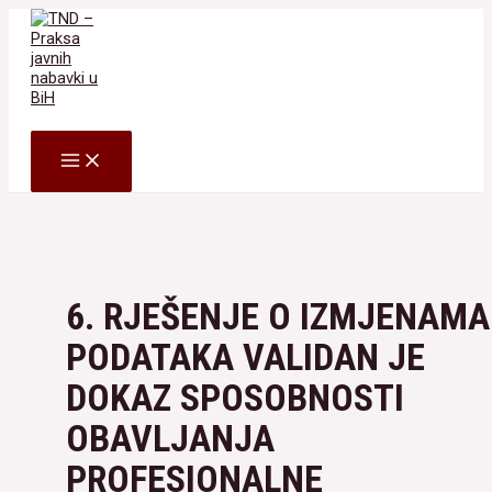
Skip
to
content
Search
MAIN
MENU
6. RJEŠENJE O IZMJENAMA
PODATAKA VALIDAN JE
DOKAZ SPOSOBNOSTI
OBAVLJANJA
PROFESIONALNE