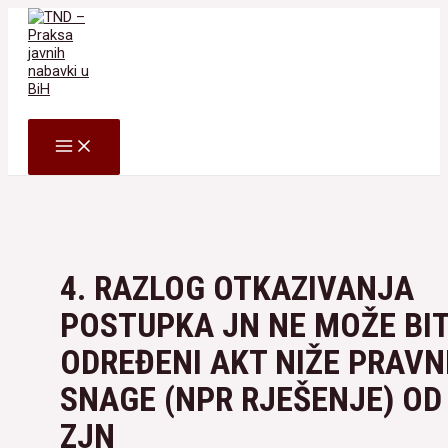
Skip
to
content
Search
MAIN
MENU
4. RAZLOG OTKAZIVANJA
POSTUPKA JN NE MOŽE BIT
ODREĐENI AKT NIŽE PRAVN
SNAGE (NPR RJEŠENJE) OD
ZJN