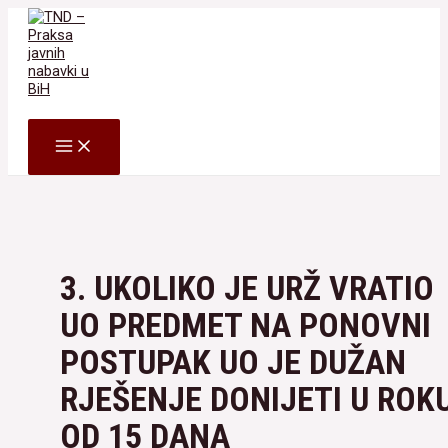
Skip
to
content
Search
MAIN
MENU
3. UKOLIKO JE URŽ VRATIO
UO PREDMET NA PONOVNI
POSTUPAK UO JE DUŽAN
RJEŠENJE DONIJETI U ROK
OD 15 DANA