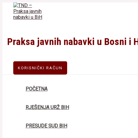
Skip
to
content
Praksa javnih nabavki u Bosni i 
KORISNIČKI RAČUN
POČETNA
RJEŠENJA URŽ BIH
PRESUDE SUD BIH