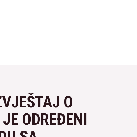
IZVJEŠTAJ O
I JE ODREĐENI
DU SA