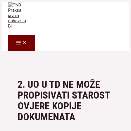
Skip
to
content
Search
MAIN
MENU
2. UO U TD NE MOŽE
PROPISIVATI STAROST
OVJERE KOPIJE
DOKUMENATA