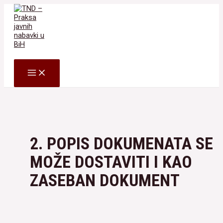
Skip
to
content
Search
MAIN
MENU
2. POPIS DOKUMENATA SE
MOŽE DOSTAVITI I KAO
ZASEBAN DOKUMENT