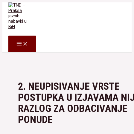
Skip
to
content
Search
MAIN
MENU
2. NEUPISIVANJE VRSTE
POSTUPKA U IZJAVAMA NI
RAZLOG ZA ODBACIVANJE
PONUDE