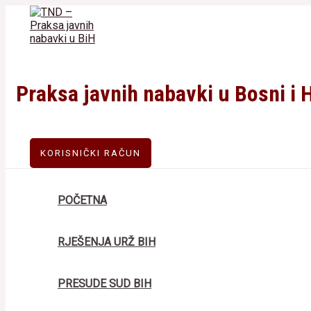
Skip
to
content
Praksa javnih nabavki u Bosni i 
KORISNIČKI RAČUN
POČETNA
RJEŠENJA URŽ BIH
PRESUDE SUD BIH