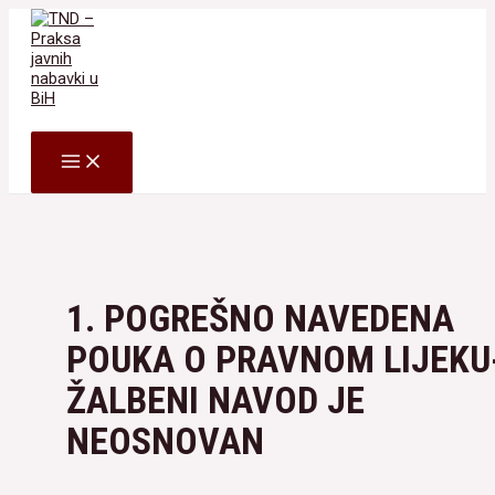
Skip
to
content
Search
MAIN
MENU
1. POGREŠNO NAVEDENA
POUKA O PRAVNOM LIJEKU
ŽALBENI NAVOD JE
NEOSNOVAN