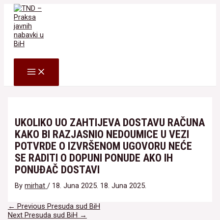
Skip
to
content
Search
MAIN
MENU
UKOLIKO UO ZAHTIJEVA DOSTAVU RAČUNA
KAKO BI RAZJASNIO NEDOUMICE U VEZI
POTVRDE O IZVRŠENOM UGOVORU NEĆE
SE RADITI O DOPUNI PONUDE AKO IH
PONUĐAČ DOSTAVI
By
mirhat
/
18. Juna 2025.
18. Juna 2025.
Navigacija
←
Previous Presuda sud BiH
članaka
Next Presuda sud BiH
→