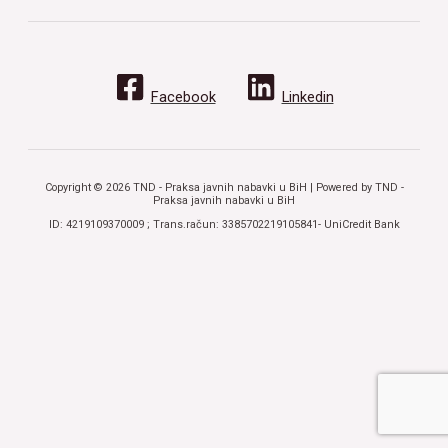
Facebook
Linkedin
Copyright © 2026 TND - Praksa javnih nabavki u BiH | Powered by TND -
Praksa javnih nabavki u BiH
ID: 4219109370009 ; Trans.račun: 3385702219105841- UniCredit Bank