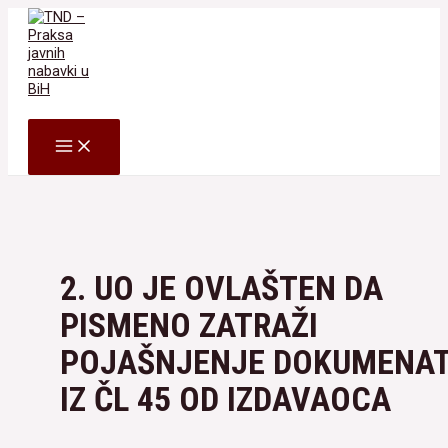
Skip
to
content
Search
MAIN
MENU
2. UO JE OVLAŠTEN DA
PISMENO ZATRAŽI
POJAŠNJENJE DOKUMENA
IZ ČL 45 OD IZDAVAOCA