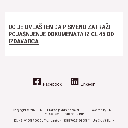
UO JE OVLAŠTEN DA PISMENO ZATRAŽI
POJAŠNJENJE DOKUMENATA IZ ČL 45 OD
IZDAVAOCA
Facebook
Linkedin
Copyright © 2026 TND - Praksa javnih nabavki u BiH | Powered by TND -
Praksa javnih nabavki u BiH
ID: 4219109370009 ; Trans.račun: 3385702219105841- UniCredit Bank