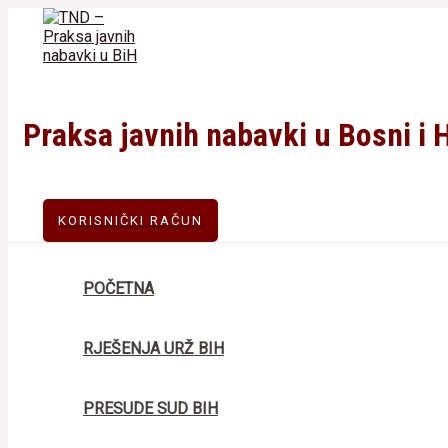
Skip
to
content
Praksa javnih nabavki u Bosni i 
KORISNIČKI RAČUN
POČETNA
RJEŠENJA URŽ BIH
PRESUDE SUD BIH