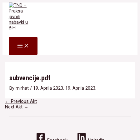
Skip
to
content
Search
MAIN
MENU
subvencije.pdf
By
mirhat
/
19. Aprila 2023.
19. Aprila 2023.
Navigacija
←
Previous Akt
članaka
Next Akt
→