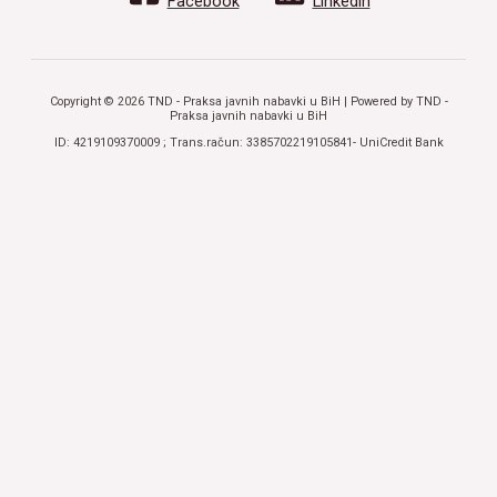
Facebook
Linkedin
Copyright © 2026 TND - Praksa javnih nabavki u BiH | Powered by TND -
Praksa javnih nabavki u BiH
ID: 4219109370009 ; Trans.račun: 3385702219105841- UniCredit Bank