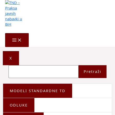
Skip
to
content
Search
MAIN
MENU
X
Pretraži
MODELI STANDARDNE TD
ODLUKE